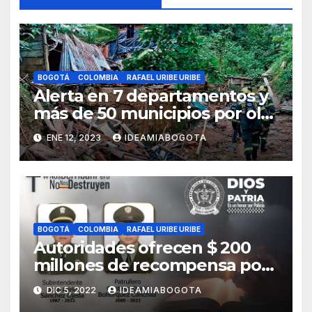
BOGOTÁ
COLOMBIA
RAFAEL URIBE URIBE
Alerta en 7 departamentos y
más de 50 municipios por ola
invernal
ENE 12, 2023
IDEAMIABOGOTA
BOGOTÁ
COLOMBIA
RAFAEL URIBE URIBE
Autoridades ofrecen $ 200
millones de recompensa por
asesinato de dos policías en
DIC 5, 2022
IDEAMIABOGOTA
Bosa, sur de Bogotá