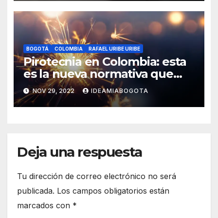
BOGOTÁ
COLOMBIA
RAFAEL URIBE URIBE
Pirotecnia en Colombia: esta
es la nueva normativa que
regula su uso y
NOV 29, 2022
IDEAMIABOGOTA
comercialización
Deja una respuesta
Tu dirección de correo electrónico no será
publicada.
Los campos obligatorios están
marcados con
*