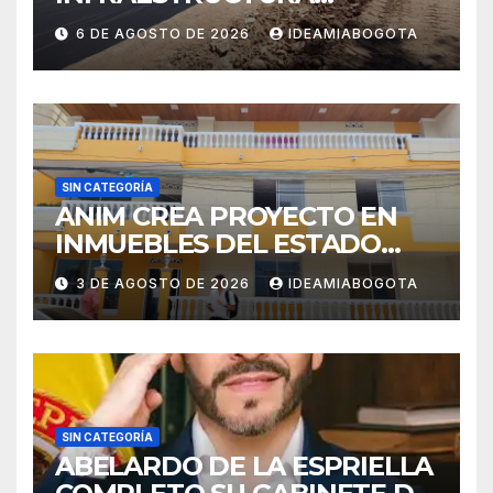
EDUCATIVA A MAJAGUAL
6 DE AGOSTO DE 2026
IDEAMIABOGOTA
SUCRE
SIN CATEGORÍA
ANIM CREA PROYECTO EN
INMUEBLES DEL ESTADO
PARA VIVIENDA A MADRES
3 DE AGOSTO DE 2026
IDEAMIABOGOTA
CABEZA DE FAMILIA
SIN CATEGORÍA
ABELARDO DE LA ESPRIELLA