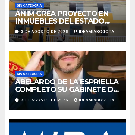
SIN CATEGORÍA
ANIM CREA PROYECTO EN
INMUEBLES DEL ESTADO
PARA VIVIENDA A MADRES
3 DE AGOSTO DE 2026
IDEAMIABOGOTA
CABEZA DE FAMILIA
SIN CATEGORÍA
ABELARDO DE LA ESPRIELLA
COMPLETO SU GABINETE DE
GOBIERNO
3 DE AGOSTO DE 2026
IDEAMIABOGOTA