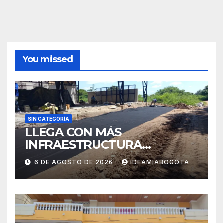
You missed
SIN CATEGORÍA
LLEGA CON MÁS
INFRAESTRUCTURA
EDUCATIVA A MAJAGUAL
6 DE AGOSTO DE 2026
IDEAMIABOGOTA
SUCRE