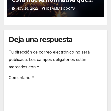
regula su uso y
NOV 29, 2022
IDEAMIABOGOTA
comercialización
Deja una respuesta
Tu dirección de correo electrónico no será
publicada.
Los campos obligatorios están
marcados con
*
Comentario
*