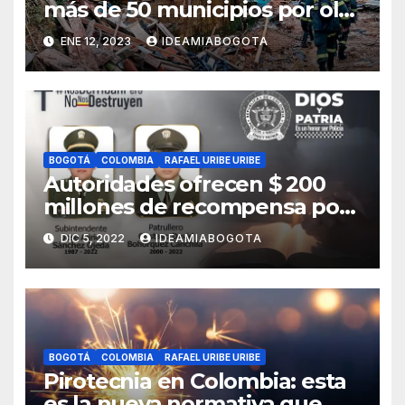
más de 50 municipios por ola
invernal
ENE 12, 2023
IDEAMIABOGOTA
BOGOTÁ
COLOMBIA
RAFAEL URIBE URIBE
Autoridades ofrecen $ 200
millones de recompensa por
asesinato de dos policías en
DIC 5, 2022
IDEAMIABOGOTA
Bosa, sur de Bogotá
BOGOTÁ
COLOMBIA
RAFAEL URIBE URIBE
Pirotecnia en Colombia: esta
es la nueva normativa que