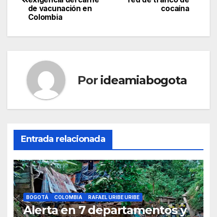
de vacunación en
cocaína
Colombia
Por
ideamiabogota
Entrada relacionada
BOGOTÁ
COLOMBIA
RAFAEL URIBE URIBE
Alerta en 7 departamentos y