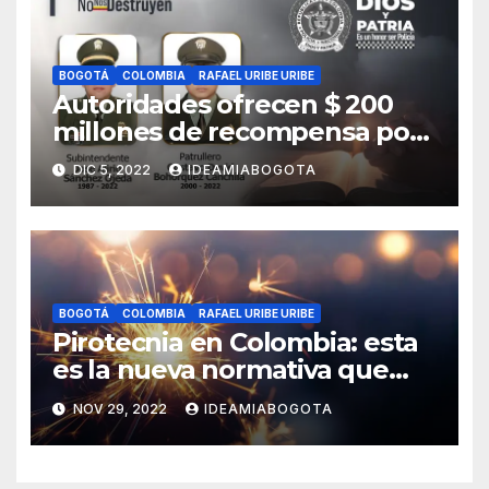
BOGOTÁ
COLOMBIA
RAFAEL URIBE URIBE
Autoridades ofrecen $ 200
millones de recompensa por
asesinato de dos policías en
DIC 5, 2022
IDEAMIABOGOTA
Bosa, sur de Bogotá
BOGOTÁ
COLOMBIA
RAFAEL URIBE URIBE
Pirotecnia en Colombia: esta
es la nueva normativa que
regula su uso y
NOV 29, 2022
IDEAMIABOGOTA
comercialización