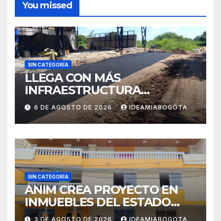
You missed
SIN CATEGORÍA
LLEGA CON MÁS
INFRAESTRUCTURA
EDUCATIVA A MAJAGUAL
6 DE AGOSTO DE 2026
IDEAMIABOGOTA
SUCRE
SIN CATEGORÍA
ANIM CREA PROYECTO EN
INMUEBLES DEL ESTADO
PARA VIVIENDA A MADRES
3 DE AGOSTO DE 2026
IDEAMIABOGOTA