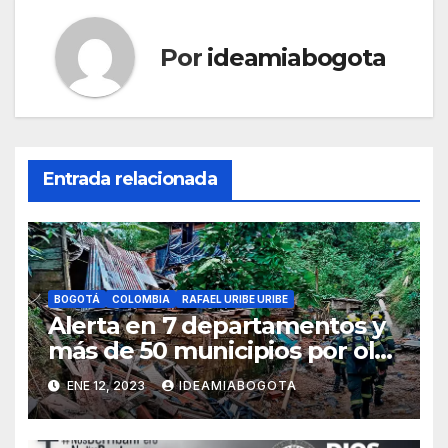
Por
ideamiabogota
Entrada relacionada
BOGOTÁ
COLOMBIA
RAFAEL URIBE URIBE
Alerta en 7 departamentos y
más de 50 municipios por ola
invernal
ENE 12, 2023
IDEAMIABOGOTA