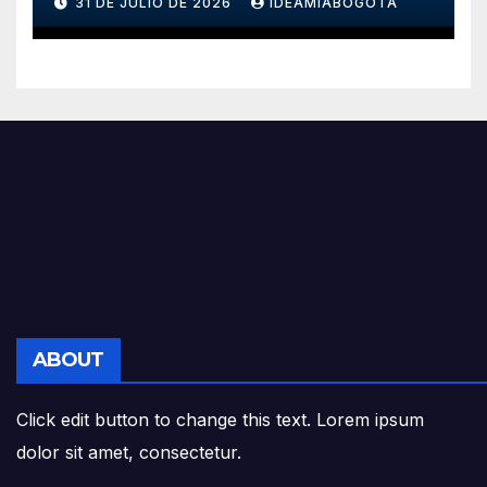
31 DE JULIO DE 2026
IDEAMIABOGOTA
La Orden Civil al Mérito José
Acevedo y Gómez en el
Grado Gran Cruz.
ABOUT
Click edit button to change this text. Lorem ipsum
dolor sit amet, consectetur.