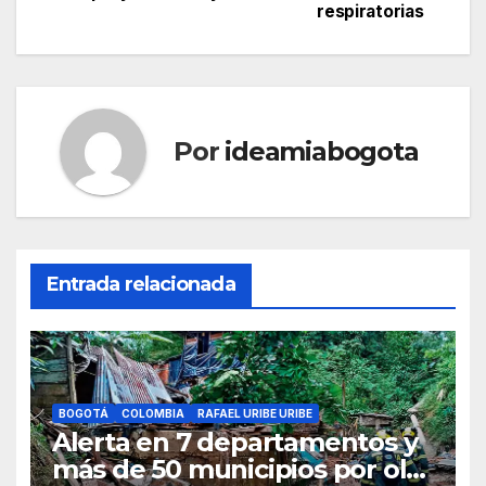
respiratorias
Por
ideamiabogota
Entrada relacionada
BOGOTÁ
COLOMBIA
RAFAEL URIBE URIBE
Alerta en 7 departamentos y
más de 50 municipios por ola