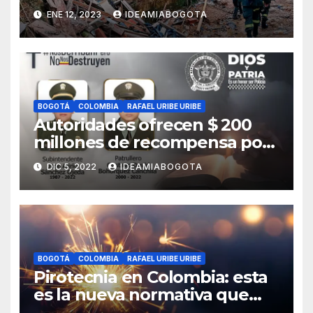
invernal
ENE 12, 2023
IDEAMIABOGOTA
BOGOTÁ
COLOMBIA
RAFAEL URIBE URIBE
Autoridades ofrecen $ 200
millones de recompensa por
asesinato de dos policías en
DIC 5, 2022
IDEAMIABOGOTA
Bosa, sur de Bogotá
BOGOTÁ
COLOMBIA
RAFAEL URIBE URIBE
Pirotecnia en Colombia: esta
es la nueva normativa que
regula su uso y