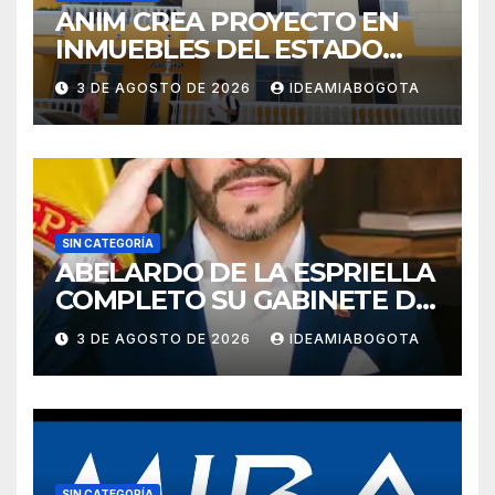
ANIM CREA PROYECTO EN
INMUEBLES DEL ESTADO
PARA VIVIENDA A MADRES
3 DE AGOSTO DE 2026
IDEAMIABOGOTA
CABEZA DE FAMILIA
SIN CATEGORÍA
ABELARDO DE LA ESPRIELLA
COMPLETO SU GABINETE DE
GOBIERNO
3 DE AGOSTO DE 2026
IDEAMIABOGOTA
SIN CATEGORÍA