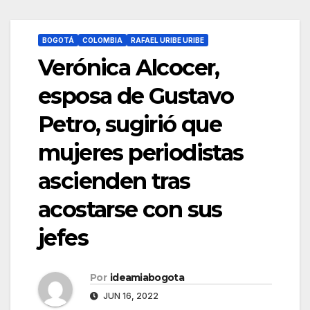
BOGOTÁ
COLOMBIA
RAFAEL URIBE URIBE
Verónica Alcocer,
esposa de Gustavo
Petro, sugirió que
mujeres periodistas
ascienden tras
acostarse con sus
jefes
Por
ideamiabogota
JUN 16, 2022