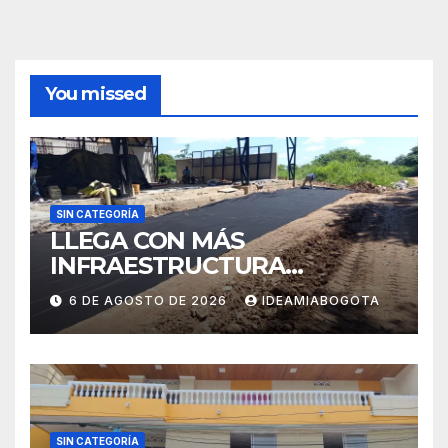
You missed
SIN CATEGORÍA
LLEGA CON MÁS
INFRAESTRUCTURA
EDUCATIVA A MAJAGUAL
6 DE AGOSTO DE 2026
IDEAMIABOGOTA
SUCRE
SIN CATEGORÍA