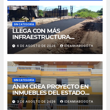
SIN CATEGORÍA
LLEGA CON MÁS
INFRAESTRUCTURA
EDUCATIVA A MAJAGUAL
6 DE AGOSTO DE 2026
IDEAMIABOGOTA
SUCRE
SIN CATEGORÍA
ANIM CREA PROYECTO EN
INMUEBLES DEL ESTADO
PARA VIVIENDA A MADRES
3 DE AGOSTO DE 2026
IDEAMIABOGOTA
CABEZA DE FAMILIA