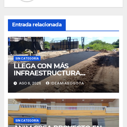
Entrada relacionada
SIN CATEGORÍA
LLEGA CON MÁS
INFRAESTRUCTURA
EDUCATIVA A MAJAGUAL
AGO 6, 2026
IDEAMIABOGOTA
SUCRE
SIN CATEGORÍA