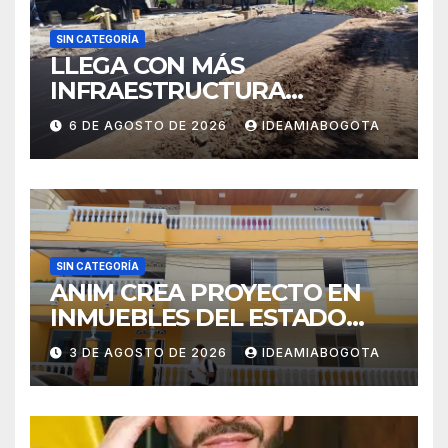
SIN CATEGORÍA
LLEGA CON MÁS
INFRAESTRUCTURA
EDUCATIVA A MAJAGUAL
6 DE AGOSTO DE 2026
IDEAMIABOGOTA
SUCRE
SIN CATEGORÍA
ANIM CREA PROYECTO EN
INMUEBLES DEL ESTADO
PARA VIVIENDA A MADRES
3 DE AGOSTO DE 2026
IDEAMIABOGOTA
CABEZA DE FAMILIA