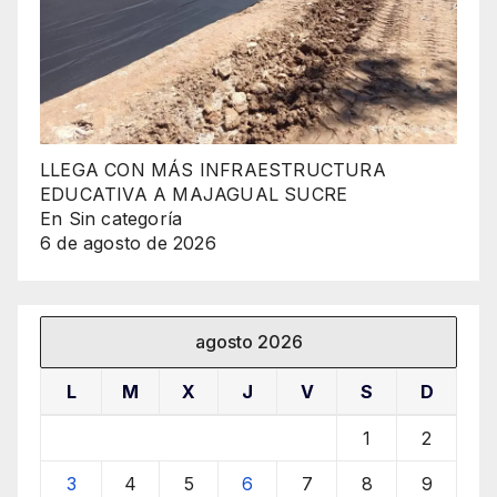
LLEGA CON MÁS INFRAESTRUCTURA
EDUCATIVA A MAJAGUAL SUCRE
En Sin categoría
6 de agosto de 2026
agosto 2026
L
M
X
J
V
S
D
1
2
3
4
5
6
7
8
9