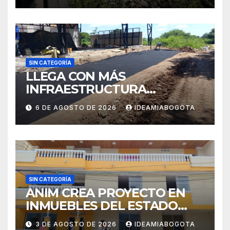
Ibague y Manizales hasta el
momento ,se esperan
nuevos reportes.
SIN CATEGORÍA
LLEGA CON MÁS
INFRAESTRUCTURA
EDUCATIVA A MAJAGUAL
6 DE AGOSTO DE 2026
IDEAMIABOGOTA
SUCRE
SIN CATEGORÍA
ANIM CREA PROYECTO EN
INMUEBLES DEL ESTADO
PARA VIVIENDA A MADRES
3 DE AGOSTO DE 2026
IDEAMIABOGOTA