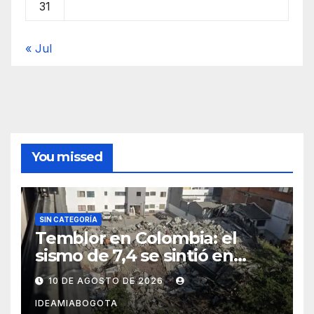
31
« Jul
You missed
SIN CATEGORÍA
Temblor en Colombia: el
sismo de 7,4 se sintió en
varias ciudades del país, se
10 DE AGOSTO DE 2026
reportan graves daños en
IDEAMIABOGOTA
edificaciones en Quibdo,Cali