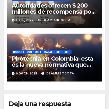
Autoridades ofrecen $ 200
millones de recompensa por
asesinato de dos policías en
DIC 5, 2022
IDEAMIABOGOTA
Bosa, sur de Bogotá
BOGOTÁ
COLOMBIA
RAFAEL URIBE URIBE
Pirotecnia en Colombia: esta
es la nueva normativa que
regula su uso y
NOV 29, 2022
IDEAMIABOGOTA
comercialización
Deja una respuesta