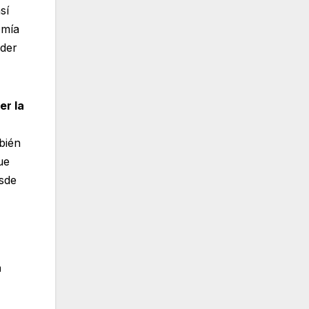
sí
omía
oder
er la
bién
ue
sde
a