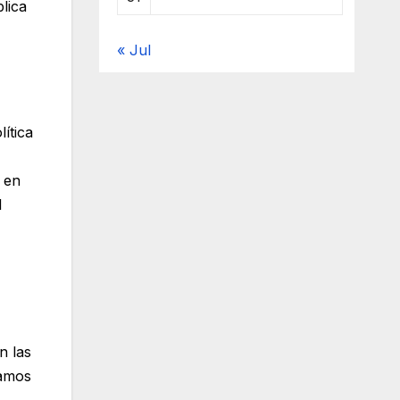
lica
« Jul
ítica
z en
l
n las
vamos