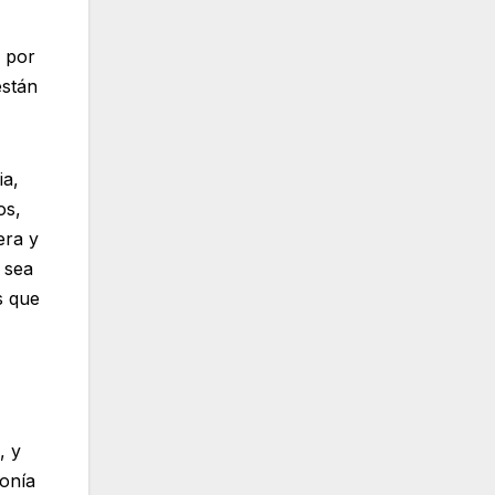
o por
están
ia,
os,
era y
 sea
s que
, y
monía