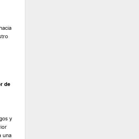
hacia
stro
r de
igos y
ior
a una