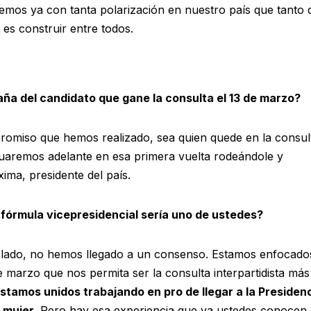
emos ya con tanta polarización en nuestro país que tanto
es construir entre todos.
ña del candidato que gane la consulta el 13 de marzo?
romiso que hemos realizado, sea quien quede en la consult
nuaremos adelante en esa primera vuelta rodeándole y
ima, presidente del país.
 fórmula vicepresidencial sería uno de ustedes?
blado, no hemos llegado a un consenso. Estamos enfocado
e marzo que nos permita ser la consulta interpartidista más
stamos unidos trabajando en pro de llegar a la Presiden
a mujer
. Pero hay esa experiencia que ya ustedes conocen