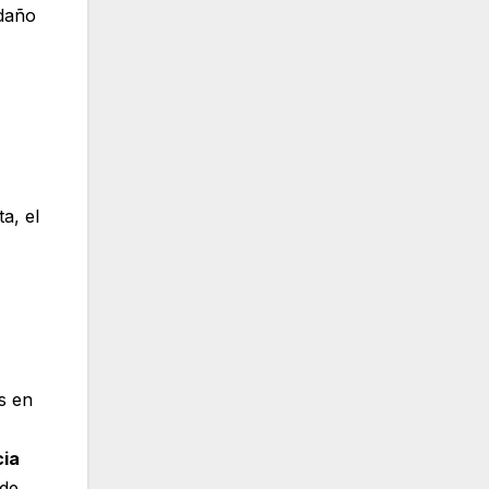
 daño
a, el
s en
cia
 de