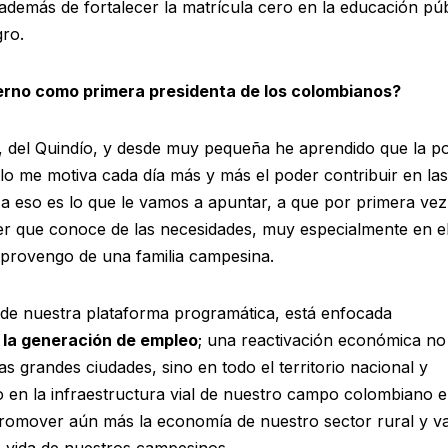
 además de fortalecer la matrícula cero en la educación púb
gro.
ierno como primera presidenta de los colombianos?
, del Quindío, y desde muy pequeña he aprendido que la pol
ello me motiva cada día más y más el poder contribuir en las
 y a eso es lo que le vamos a apuntar, a que por primera ve
jer que conoce de las necesidades, muy especialmente en e
 provengo de una familia campesina.
 de nuestra plataforma programática, está enfocada
 la generación de empleo
; una reactivación económica no
s grandes ciudades, sino en todo el territorio nacional y
o en la infraestructura vial de nuestro campo colombiano e
a promover aún más la economía de nuestro sector rural y 
de vida de nuestros campesinos.