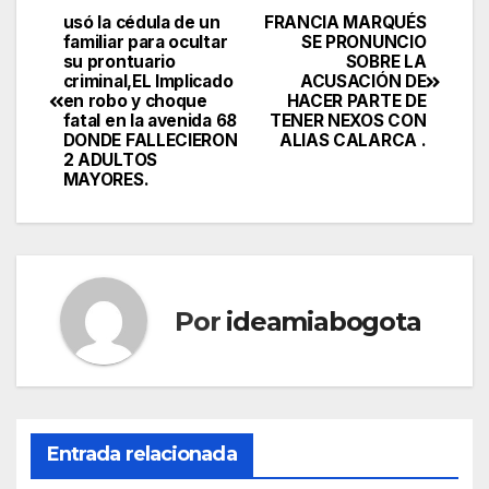
usó la cédula de un
FRANCIA MARQUÉS
familiar para ocultar
SE PRONUNCIO
su prontuario
SOBRE LA
criminal,EL Implicado
ACUSACIÓN DE
en robo y choque
HACER PARTE DE
fatal en la avenida 68
TENER NEXOS CON
DONDE FALLECIERON
ALIAS CALARCA .
2 ADULTOS
MAYORES.
Por
ideamiabogota
Entrada relacionada