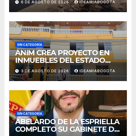
6 DE AGOSTO DE 2026
IDEAMIABOGOTA
SUCRE
SIN CATEGORÍA
ANIM CREA PROYECTO EN
INMUEBLES DEL ESTADO
PARA VIVIENDA A MADRES
3 DE AGOSTO DE 2026
IDEAMIABOGOTA
CABEZA DE FAMILIA
SIN CATEGORÍA
ABELARDO DE LA ESPRIELLA
COMPLETO SU GABINETE DE