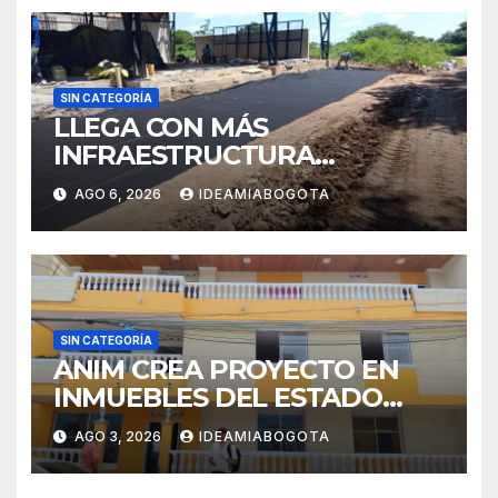
SIN CATEGORÍA
LLEGA CON MÁS
INFRAESTRUCTURA
EDUCATIVA A MAJAGUAL
AGO 6, 2026
IDEAMIABOGOTA
SUCRE
SIN CATEGORÍA
ANIM CREA PROYECTO EN
INMUEBLES DEL ESTADO
PARA VIVIENDA A MADRES
AGO 3, 2026
IDEAMIABOGOTA
CABEZA DE FAMILIA