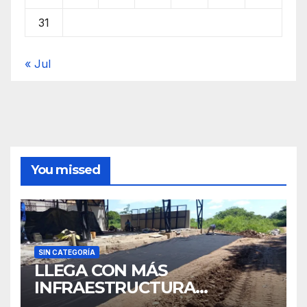
31
« Jul
You missed
SIN CATEGORÍA
LLEGA CON MÁS
INFRAESTRUCTURA
EDUCATIVA A MAJAGUAL