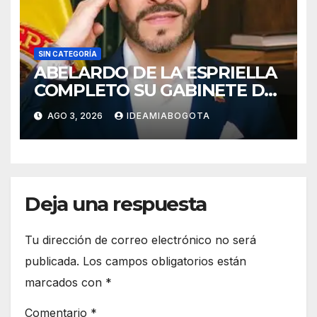
SIN CATEGORÍA
ABELARDO DE LA ESPRIELLA
COMPLETO SU GABINETE DE
GOBIERNO
AGO 3, 2026
IDEAMIABOGOTA
Deja una respuesta
Tu dirección de correo electrónico no será
publicada.
Los campos obligatorios están
marcados con
*
Comentario
*