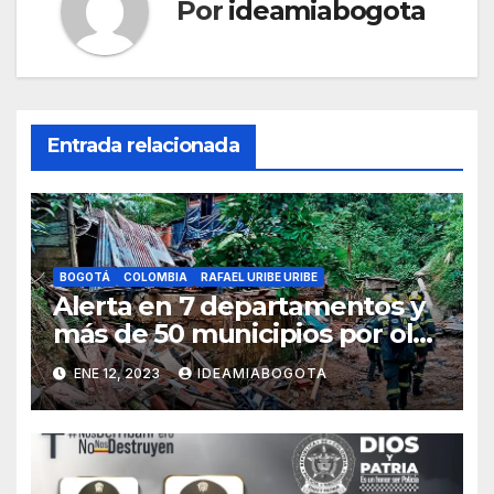
Por
ideamiabogota
Entrada relacionada
BOGOTÁ
COLOMBIA
RAFAEL URIBE URIBE
Alerta en 7 departamentos y
más de 50 municipios por ola
invernal
ENE 12, 2023
IDEAMIABOGOTA