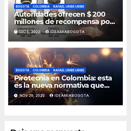
BOGOTÁ
COLOMBIA
RAFAEL URIBE URIBE
Autoridades ofrecen $ 200
millones de recompensa por
asesinato de dos policías en
DIC 5, 2022
IDEAMIABOGOTA
Bosa, sur de Bogotá
BOGOTÁ
COLOMBIA
RAFAEL URIBE URIBE
Pirotecnia en Colombia: esta
es la nueva normativa que
regula su uso y
NOV 29, 2022
IDEAMIABOGOTA
comercialización