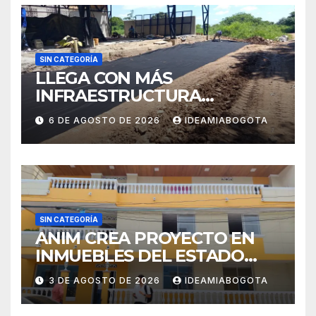
SIN CATEGORÍA
LLEGA CON MÁS
INFRAESTRUCTURA
EDUCATIVA A MAJAGUAL
6 DE AGOSTO DE 2026
IDEAMIABOGOTA
SUCRE
SIN CATEGORÍA
ANIM CREA PROYECTO EN
INMUEBLES DEL ESTADO
PARA VIVIENDA A MADRES
3 DE AGOSTO DE 2026
IDEAMIABOGOTA
CABEZA DE FAMILIA