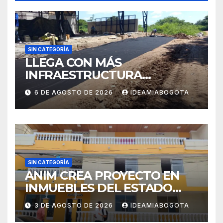
SIN CATEGORÍA
LLEGA CON MÁS
INFRAESTRUCTURA
EDUCATIVA A MAJAGUAL
6 DE AGOSTO DE 2026
IDEAMIABOGOTA
SUCRE
SIN CATEGORÍA
ANIM CREA PROYECTO EN
INMUEBLES DEL ESTADO
PARA VIVIENDA A MADRES
3 DE AGOSTO DE 2026
IDEAMIABOGOTA
CABEZA DE FAMILIA