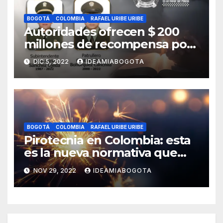
BOGOTÁ
COLOMBIA
RAFAEL URIBE URIBE
Autoridades ofrecen $ 200
millones de recompensa por
asesinato de dos policías en
DIC 5, 2022
IDEAMIABOGOTA
Bosa, sur de Bogotá
BOGOTÁ
COLOMBIA
RAFAEL URIBE URIBE
Pirotecnia en Colombia: esta
es la nueva normativa que
regula su uso y
NOV 29, 2022
IDEAMIABOGOTA
comercialización