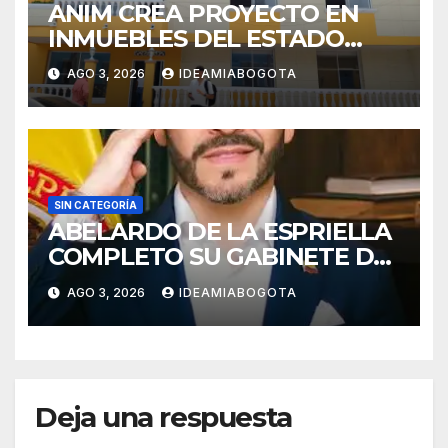
ANIM CREA PROYECTO EN
INMUEBLES DEL ESTADO
PARA VIVIENDA A MADRES
AGO 3, 2026
IDEAMIABOGOTA
CABEZA DE FAMILIA
SIN CATEGORÍA
ABELARDO DE LA ESPRIELLA
COMPLETO SU GABINETE DE
GOBIERNO
AGO 3, 2026
IDEAMIABOGOTA
Deja una respuesta