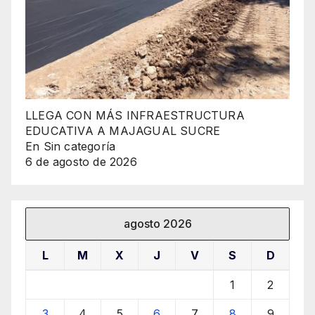
LLEGA CON MÁS INFRAESTRUCTURA
EDUCATIVA A MAJAGUAL SUCRE
En Sin categoría
6 de agosto de 2026
agosto 2026
L
M
X
J
V
S
D
1
2
3
4
5
6
7
8
9