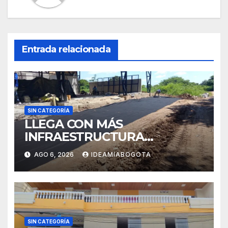
Entrada relacionada
SIN CATEGORÍA
LLEGA CON MÁS
INFRAESTRUCTURA
EDUCATIVA A MAJAGUAL
AGO 6, 2026
IDEAMIABOGOTA
SUCRE
SIN CATEGORÍA