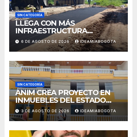
SIN CATEGORÍA
LLEGA CON MÁS
INFRAESTRUCTURA
EDUCATIVA A MAJAGUAL
6 DE AGOSTO DE 2026
IDEAMIABOGOTA
SUCRE
SIN CATEGORÍA
ANIM CREA PROYECTO EN
INMUEBLES DEL ESTADO
PARA VIVIENDA A MADRES
3 DE AGOSTO DE 2026
IDEAMIABOGOTA
CABEZA DE FAMILIA