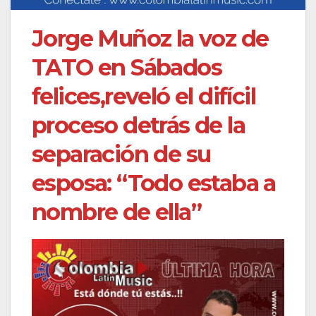
Jorge Muñoz la voz de
TATO en Sábados
felices,reveló el difícil
proceso detrás de la
separación de su
esposa: “Todo estaba a
nombre de ella”