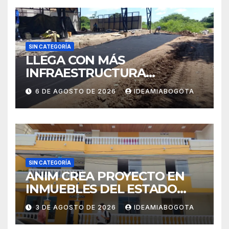
SIN CATEGORÍA
LLEGA CON MÁS
INFRAESTRUCTURA
EDUCATIVA A MAJAGUAL
6 DE AGOSTO DE 2026
IDEAMIABOGOTA
SUCRE
SIN CATEGORÍA
ANIM CREA PROYECTO EN
INMUEBLES DEL ESTADO
PARA VIVIENDA A MADRES
3 DE AGOSTO DE 2026
IDEAMIABOGOTA
CABEZA DE FAMILIA