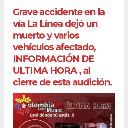
Grave accidente en la
vía La Línea dejó un
muerto y varios
vehículos afectado,
INFORMACIÓN DE
ULTIMA HORA , al
cierre de esta audición.