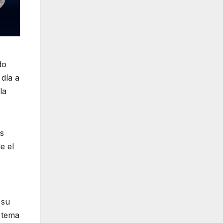
do
 día a
la
es
e el
 su
l tema