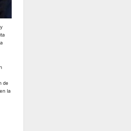
 y
ita
ra
n
n de
en la