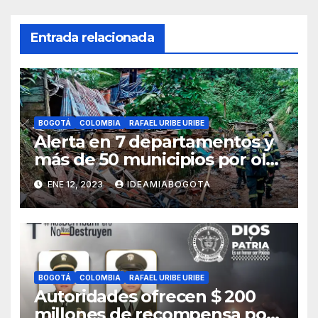
Entrada relacionada
BOGOTÁ
COLOMBIA
RAFAEL URIBE URIBE
Alerta en 7 departamentos y
más de 50 municipios por ola
invernal
ENE 12, 2023
IDEAMIABOGOTA
BOGOTÁ
COLOMBIA
RAFAEL URIBE URIBE
Autoridades ofrecen $ 200
millones de recompensa por