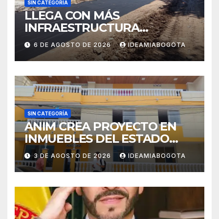
SIN CATEGORÍA
LLEGA CON MÁS
INFRAESTRUCTURA
EDUCATIVA A MAJAGUAL
6 DE AGOSTO DE 2026
IDEAMIABOGOTA
SUCRE
SIN CATEGORÍA
ANIM CREA PROYECTO EN
INMUEBLES DEL ESTADO
PARA VIVIENDA A MADRES
3 DE AGOSTO DE 2026
IDEAMIABOGOTA
CABEZA DE FAMILIA