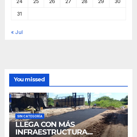
24
25
26
27
28
29
30
31
« Jul
You missed
SIN CATEGORÍA
LLEGA CON MÁS
INFRAESTRUCTURA