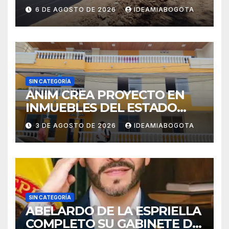
EDUCATIVA A MAJAGUAL
6 DE AGOSTO DE 2026
IDEAMIABOGOTA
SUCRE
SIN CATEGORÍA
ANIM CREA PROYECTO EN
INMUEBLES DEL ESTADO
PARA VIVIENDA A MADRES
3 DE AGOSTO DE 2026
IDEAMIABOGOTA
CABEZA DE FAMILIA
SIN CATEGORÍA
ABELARDO DE LA ESPRIELLA
COMPLETO SU GABINETE DE