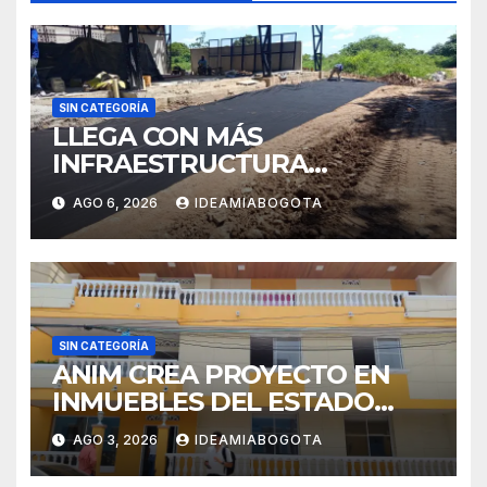
SIN CATEGORÍA
LLEGA CON MÁS
INFRAESTRUCTURA
EDUCATIVA A MAJAGUAL
AGO 6, 2026
IDEAMIABOGOTA
SUCRE
SIN CATEGORÍA
ANIM CREA PROYECTO EN
INMUEBLES DEL ESTADO
PARA VIVIENDA A MADRES
AGO 3, 2026
IDEAMIABOGOTA
CABEZA DE FAMILIA