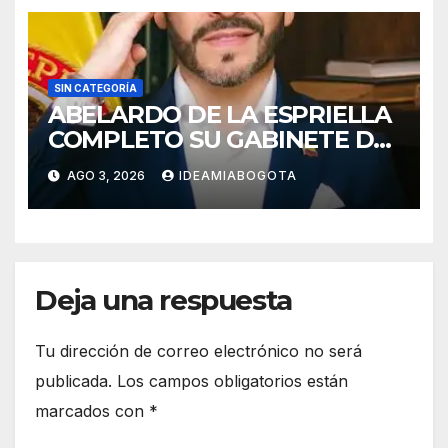
SIN CATEGORÍA
ABELARDO DE LA ESPRIELLA
COMPLETO SU GABINETE DE
GOBIERNO
AGO 3, 2026
IDEAMIABOGOTA
Deja una respuesta
Tu dirección de correo electrónico no será
publicada.
Los campos obligatorios están
marcados con
*