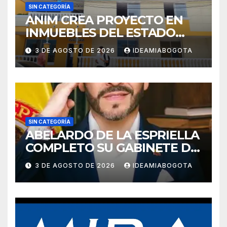
SIN CATEGORÍA
ANIM CREA PROYECTO EN
INMUEBLES DEL ESTADO
PARA VIVIENDA A MADRES
3 DE AGOSTO DE 2026
IDEAMIABOGOTA
CABEZA DE FAMILIA
SIN CATEGORÍA
ABELARDO DE LA ESPRIELLA
COMPLETO SU GABINETE DE
GOBIERNO
3 DE AGOSTO DE 2026
IDEAMIABOGOTA