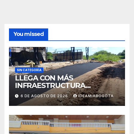
You missed
SIN CATEGORÍA
LLEGA CON MÁS
INFRAESTRUCTURA
EDUCATIVA A MAJAGUAL
6 DE AGOSTO DE 2026
IDEAMIABOGOTA
SUCRE