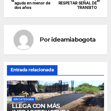
aguda en menor de
RESPETAR SEÑAL DE
dos años
TRANSITO
Por
ideamiabogota
Entrada relacionada
SIN CATEGORÍA
LLEGA CON MÁS