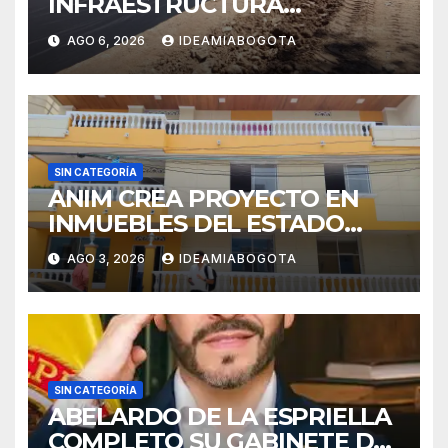
INFRAESTRUCTURA
EDUCATIVA A MAJAGUAL
AGO 6, 2026
IDEAMIABOGOTA
SUCRE
SIN CATEGORÍA
ANIM CREA PROYECTO EN
INMUEBLES DEL ESTADO
PARA VIVIENDA A MADRES
AGO 3, 2026
IDEAMIABOGOTA
CABEZA DE FAMILIA
SIN CATEGORÍA
ABELARDO DE LA ESPRIELLA
COMPLETO SU GABINETE DE