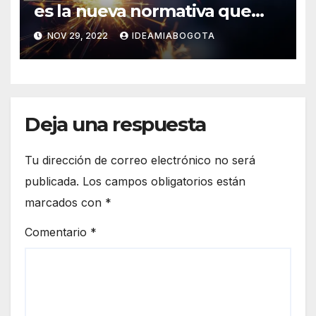
es la nueva normativa que
regula su uso y
NOV 29, 2022
IDEAMIABOGOTA
comercialización
Deja una respuesta
Tu dirección de correo electrónico no será
publicada.
Los campos obligatorios están
marcados con
*
Comentario
*