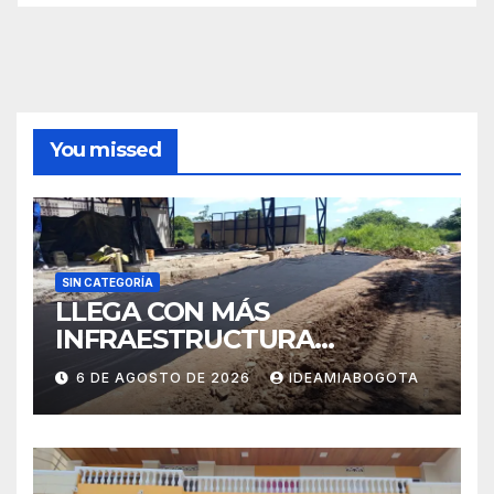
You missed
SIN CATEGORÍA
LLEGA CON MÁS
INFRAESTRUCTURA
EDUCATIVA A MAJAGUAL
6 DE AGOSTO DE 2026
IDEAMIABOGOTA
SUCRE