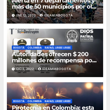
Alerta en 7 departamentos y
más de 50 municipios por ola
invernal
ENE 12, 2023
IDEAMIABOGOTA
BOGOTÁ
COLOMBIA
RAFAEL URIBE URIBE
Autoridades ofrecen $ 200
millones de recompensa por
asesinato de dos policías en
DIC 5, 2022
IDEAMIABOGOTA
Bosa, sur de Bogotá
BOGOTÁ
COLOMBIA
RAFAEL URIBE URIBE
Pirotecnia en Colombia: esta