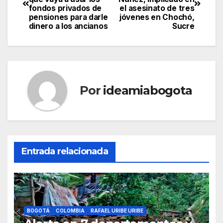
fondos privados de
el asesinato de tres
pensiones para darle
jóvenes en Chochó,
dinero a los ancianos
Sucre
Por
ideamiabogota
Entrada relacionada
BOGOTÁ
COLOMBIA
RAFAEL URIBE URIBE