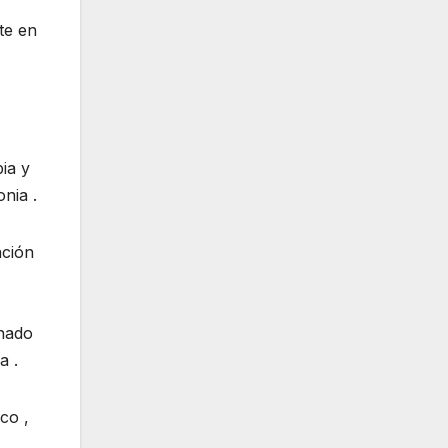
te en
ia y
nia .
nción
anado
a .
co ,