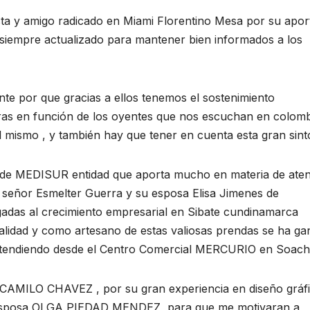
ta y amigo radicado en Miami Florentino Mesa por su apor
, siempre actualizado para mantener bien informados a los
te por que gracias a ellos tenemos el sostenimiento
oras en función de los oyentes que nos escuchan en colomb
 mismo , y también hay que tener en cuenta esta gran sinto
 de MEDISUR entidad que aporta mucho en materia de ate
 señor Esmelter Guerra y su esposa Elisa Jimenes de
as al crecimiento empresarial en Sibate cundinamarca
calidad y como artesano de estas valiosas prendas se ha g
 atendiendo desde el Centro Comercial MERCURIO en Soach
CAMILO CHAVEZ , por su gran experiencia en diseño gráfi
mi esposa OLGA PIEDAD MENDEZ ,para que me motivaran a