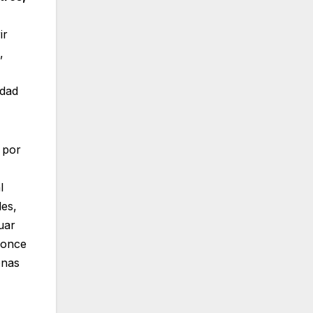
ir
,
idad
 por
l
les,
uar
Ponce
onas