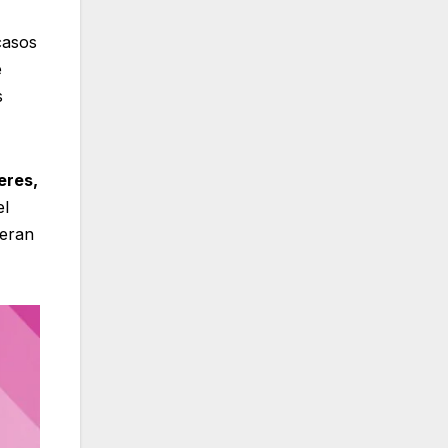
casos
e
s
eres,
el
 eran